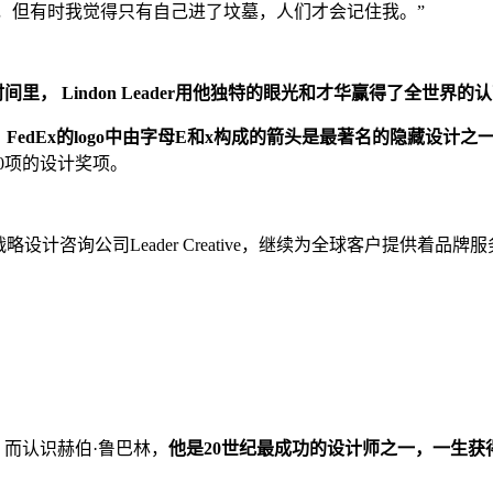
o，但有时我觉得只有自己进了坟墓，人们才会记住我。”
时间里， Lindon Leader用他独特的眼光和才华赢得了全世
，
FedEx的logo中由字母E和x构成的箭头是最著名的隐藏设计之
0项的设计奖项。
设计咨询公司Leader Creative，继续为全球客户提供着品牌
lc》而认识赫伯·鲁巴林，
他是20世纪最成功的设计师之一，一生获得