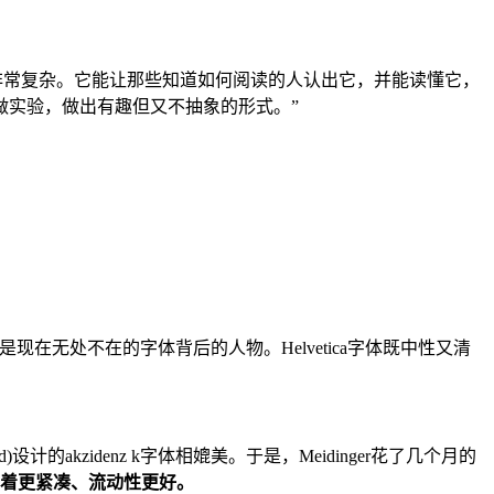
非常复杂。它能让那些知道如何阅读的人认出它，并能读懂它，
做实验，做出有趣但又不抽象的形式。”
inger是现在无处不在的字体背后的人物。Helvetica字体既中性又清
计的akzidenz k字体相媲美。于是，Meidinger花了几个月的
、看着更紧凑、流动性更好。