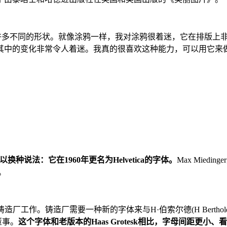
成许多不同的形状。就像涂鸦一样，我对涂鸦很着迷，它在排版上
其中的变化非常令人着迷。我真的很喜欢这种能力，可以用它来
们可以换种说法：它在1960年更名为Helvetica的字体。
Max Mied
。
厂工作。铸造厂需要一种新的字体来与H·伯索尔德(H Berthold)设
董事。
这个字体和老版本的Haas Grotesk相比，字母间距更小