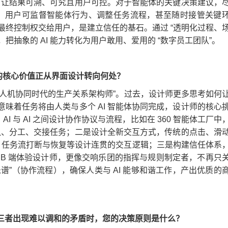
”，让结果可溯、可究且用户可控。对于智能体的关键决策建议，
，用户可监督智能体行为、调整任务流程，甚至随时接管关键
式，将最终控制权交给用户，是建立信任的基石。通过 “透明化过程、
把抽象的 AI 能力转化为用户敢用、爱用的 “数字员工团队”。
计师的核心价值正从界面设计转向何处？
向 “人机协同时代的生产关系架构师”。过去，设计师更多思考如何
，意味着任务将由人类与多个 AI 智能体协同完成，设计师的核心
I 与 AI 之间设计协作协议与流程，比如在 360 智能体工厂中
组队、分工、交接任务；二是设计全新交互方式，传统的点击、滑
、任务流打断与恢复等设计连贯的交互逻辑；三是构建信任体系
的 B 端体验设计师，更像交响乐团的指挥与规则制定者，不再只
“乐谱”（协作流程），确保人类与 AI 能够和谐工作，产出优质的
当三者出现难以调和的矛盾时，您的决策原则是什么？