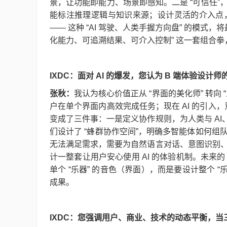
景，让功能即能力、场景即感知。二是 “可信任
能标注推理逻辑与知识来源；设计灵活的介入点
—— 这种 “AI 驾驶、人类手握方向盘” 的模
化能力、可追溯结果、可介入控制” 这一套组合拳，
IXDC：面对 AI 的爆发，您认为 B 端体验设
张秋：
我认为核心价值正从 “界面的美化师” 转
户在单个界面内高效完成任务；现在 AI 的引入
变成了三件事：一是定义协作规则，为人类与 AI、A
们设计了 “蜂群协作空间”，明确多智能体如何
无法满足需求，需要为自然语言对话、意图识别
计一整套让用户安心使用 AI 的体验机制。未来
单个 “乐器” 的音色（界面），而是要设计整个 
成果。
IXDC：您强调用户、商业、技术的动态平衡，