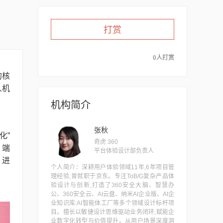
打赏
0人打赏
的核
人机
机构简介
张秋
化”
奇虎 360
 端
平台体验设计部负责人
，进
个人简介：深耕用户体验领域11年,6年项目管
理经验,曾就职于京东。专注ToB/G复杂产品体
验设计与创新,打造了360安全大脑、智慧办
公、360安全云、AI云盘、纳米AI企业版、AI企
业知识库:AI智能体工厂等多个领域设计标杆项
目。擅长以敏捷设计思维驱动业务闭环,赋能企
业数字化转型与价值提升。从用户场景深度洞