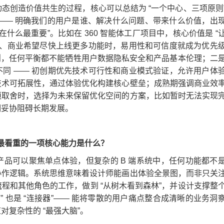
态创造价值共生的过程，核心可以总结为 “一个中心、三项原则
 —— 明确我们的用户是谁、解决什么问题、带来什么价值，出
在什么最重要”。比如在 360 智能体工厂项目中，核心价值是 “
模型、商业希望尽快上线更多功能时，易用性和可信度就成为优先
原则，任何平衡都不能牺牲用户数据隐私安全和产品基本伦理；二
同 —— 初创期优先技术可行性和商业模式验证，允许用户体
技术可拓展性，通过体验优化构建核心壁垒；成熟期强调商业效
须取舍时，选择为未来保留优化空间的方案，比如暂时无法实现
期妥协阻碍长期发展。
您最看重的一项核心能力是什么？
品可以聚焦单点体验，但复杂的 B 端系统中，任何功能都不
协作逻辑。系统思维意味着设计师能画出体验全景图，而非只关
程和其他角色的工作，做到 “从树木看到森林”，并设计支撑整
” 也是 “连接器”—— 能将零散的用户痛点整合成清晰的业务洞
复杂性的 “最强大脑”。