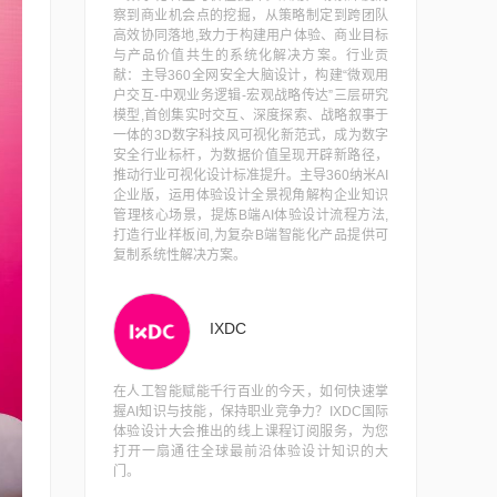
察到商业机会点的挖掘，从策略制定到跨团队
高效协同落地,致力于构建用户体验、商业目标
与产品价值共生的系统化解决方案。行业贡
献：主导360全网安全大脑设计，构建“微观用
户交互-中观业务逻辑-宏观战略传达”三层研究
模型,首创集实时交互、深度探索、战略叙事于
一体的3D数字科技风可视化新范式，成为数字
安全行业标杆，为数据价值呈现开辟新路径，
推动行业可视化设计标准提升。主导360纳米AI
企业版，运用体验设计全景视角解构企业知识
管理核心场景，提炼B端AI体验设计流程方法,
打造行业样板间,为复杂B端智能化产品提供可
复制系统性解决方案。
IXDC
在人工智能赋能千行百业的今天，如何快速掌
握AI知识与技能，保持职业竞争力？IXDC国际
体验设计大会推出的线上课程订阅服务，为您
打开一扇通往全球最前沿体验设计知识的大
门。