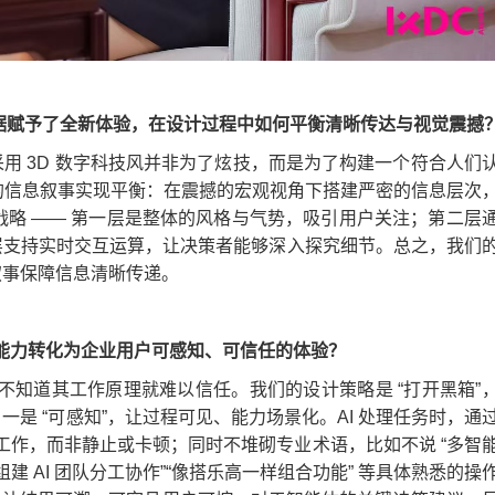
全数据赋予了全新体验，在设计过程中如何平衡清晰传达与视觉震撼
用 3D 数字科技风并非为了炫技，而是为了构建一个符合人们
化的信息叙事实现平衡：在震撼的宏观视角下搭建严密的信息层次
 战略 —— 第一层是整体的风格与气势，吸引用户关注；第二层
层支持实时交互运算，让决策者能够深入探究细节。总之，我们
叙事保障信息清晰传递。
AI 能力转化为企业用户可感知、可信任的体验？
”，不知道其工作原理就难以信任。我们的设计策略是 “打开黑箱”
是 “可感知”，让过程可见、能力场景化。AI 处理任务时，通
在工作，而非静止或卡顿；同时不堆砌专业术语，比如不说 “多智
组建 AI 团队分工协作”“像搭乐高一样组合功能” 等具体熟悉的操