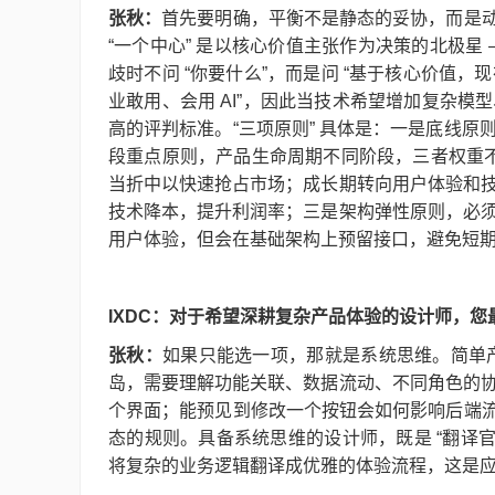
张秋：
首先要明确，平衡不是静态的妥协，而是动
“一个中心” 是以核心价值主张作为决策的北极星
歧时不问 “你要什么”，而是问 “基于核心价值，现
业敢用、会用 AI”，因此当技术希望增加复杂
高的评判标准。“三项原则” 具体是：一是底线
段重点原则，产品生命周期不同阶段，三者权重不
当折中以快速抢占市场；成长期转向用户体验和
技术降本，提升利润率；三是架构弹性原则，必
用户体验，但会在基础架构上预留接口，避免短
IXDC：对于希望深耕复杂产品体验的设计师，
张秋：
如果只能选一项，那就是系统思维。简单产
岛，需要理解功能关联、数据流动、不同角色的
个界面；能预见到修改一个按钮会如何影响后端流
态的规则。具备系统思维的设计师，既是 “翻译官
将复杂的业务逻辑翻译成优雅的体验流程，这是应对