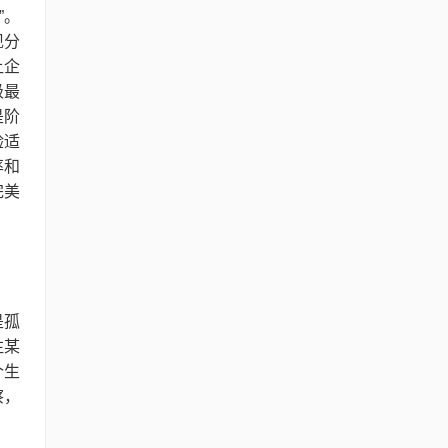
”。
现分
让企
级最
是阶
验适
率和
完美
是孤
注某
个生
察，