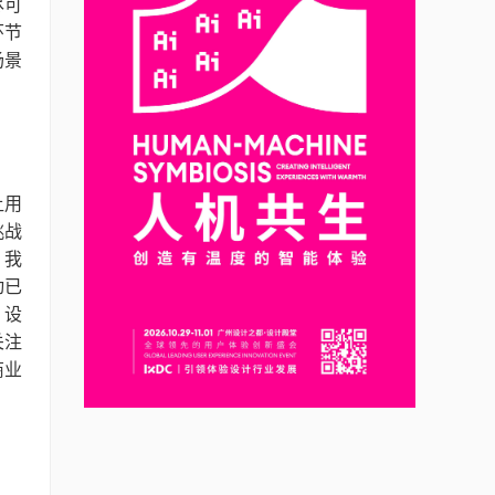
尽可
环节
场景
让用
挑战
，我
动已
，设
关注
商业