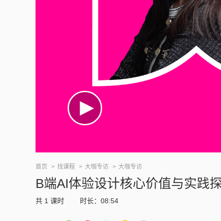
首页
找课程
大咖专访
大咖专访
B端AI体验设计核心价值与实践
共
1
课时
时长：08:54