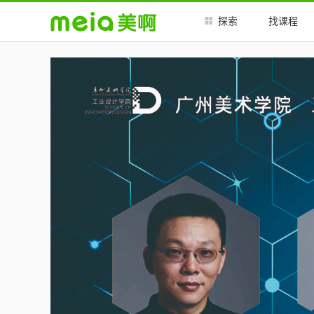
##
##
探索
找课程