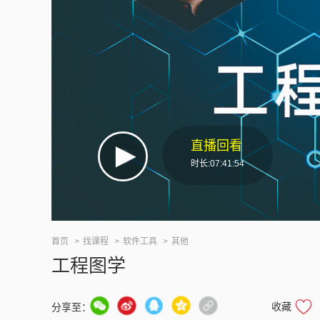
直播回看
时长:07:41:54
首页
找课程
软件工具
其他
工程图学
收藏
分享至：