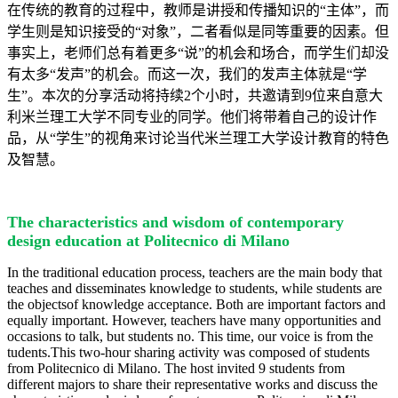
在传统的教育的过程中，教师是讲授和传播知识的“主体”，而
学生则是知识接受的“对象”，二者看似是同等重要的因素。但
事实上，老师们总有着更多“说”的机会和场合，而学生们却没
有太多“发声”的机会。而这一次，我们的发声主体就是“学
生”。本次的分享活动将持续2个小时，共邀请到9位来自意大
利米兰理工大学不同专业的同学。他们将带着自己的设计作
品，从“学生”的视角来讨论当代米兰理工大学设计教育的特色
及智慧。
The characteristics and wisdom of contemporary
design education at Politecnico di Milano
In the traditional education process, teachers are the main body that
teaches and disseminates knowledge to students, while students are
the objectsof knowledge acceptance. Both are important factors and
equally important. However, teachers have many opportunities and
occasions to talk, but students no. This time, our voice is from the
tudents.This two-hour sharing activity was composed of students
from Politecnico di Milano. The host invited 9 students from
different majors to share their representative works and discuss the