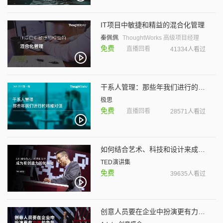
IT项目中敏捷和精益的混合化管理
秦佩佩
ThoughtWorks 高级项目经理
免费
直播回看
41334人看过
干系人管理：那些年我们进行的艰难对话
极思
免费
直播回看
28571人看过
如何结合艺术、科技和设计来成为有创造力的领导者
TED演讲集
免费
39635人看过
创意人员要在企业中扮演更有力量的角色