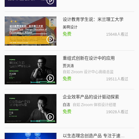
设计教育学生说：米兰理工大学
美啊设计
免费
15648人看过
重组式创新在设计中的应用
贾洪涛
自如 Ziroom 设计中心高级总监
免费
19511人看过
企业效率产品的设计驱动探索
白洁
自如 Ziroom 体验设计经理
免费
19028人看过
以生态理念创造产品 专注于速度、质量决策和协作