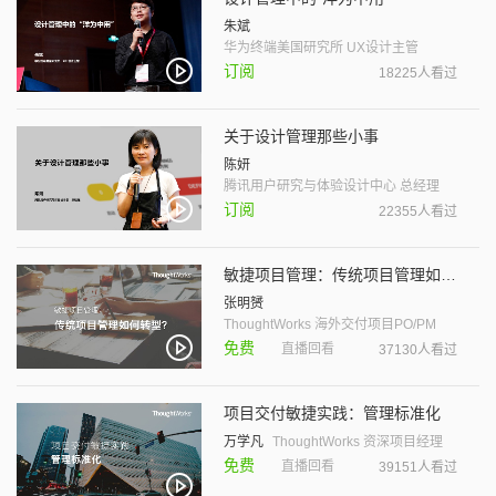
朱斌
华为终端美国研究所 UX设计主管
订阅
18225人看过
关于设计管理那些小事
陈妍
腾讯用户研究与体验设计中心 总经理
订阅
22355人看过
敏捷项目管理：传统项目管理如何转型？
张明赟
ThoughtWorks 海外交付项目PO/PM
免费
直播回看
37130人看过
项目交付敏捷实践：管理标准化
万学凡
ThoughtWorks 资深项目经理
免费
直播回看
39151人看过