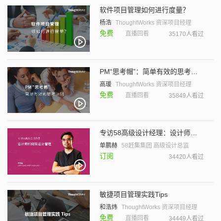
软件项目管理如何进行度量？
杨浩
ThoughtWorks 资深项目经理
免费
直播回看
35170人看过
PM“思考帽”：简单有效的思考法则
高瑗
ThoughtWorks 资深项目经理
免费
直播回看
35849人看过
专访58高级设计经理：设计师如何转设计管理
单鹏赫
58赶集集团 高级设计总监
订阅
34420人看过
敏捷项目管理实践Tips
和浩炜
ThoughtWorks 资深项目经理
免费
直播回看
34449人看过