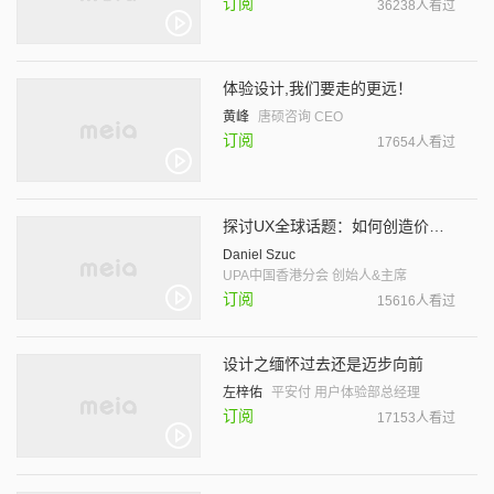
订阅
36238人看过
体验设计,我们要走的更远！
黄峰
唐硕咨询 CEO
订阅
17654人看过
探讨UX全球话题：如何创造价值？
Daniel Szuc
UPA中国香港分会 创始人&主席
订阅
15616人看过
设计之缅怀过去还是迈步向前
左梓佑
平安付 用户体验部总经理
订阅
17153人看过