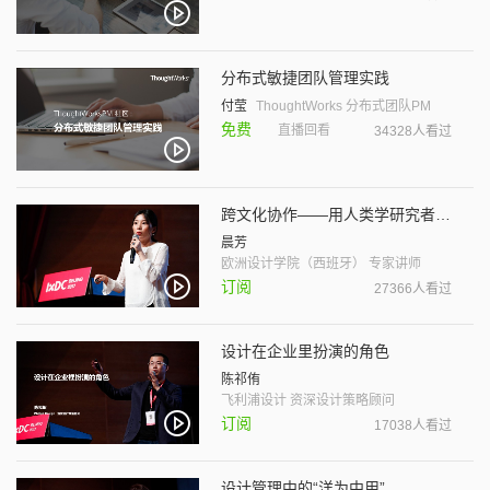
分布式敏捷团队管理实践
付莹
Thought​W​orks 分布式团队PM
免费
直播回看
34328人看过
跨文化协作——用人类学研究者的心态沟通
晨芳
欧洲设计学院（西班牙） 专家讲师
订阅
27366人看过
设计在企业里扮演的角色
陈祁侑
飞利浦设计 资深设计策略顾问
订阅
17038人看过
设计管理中的“洋为中用”