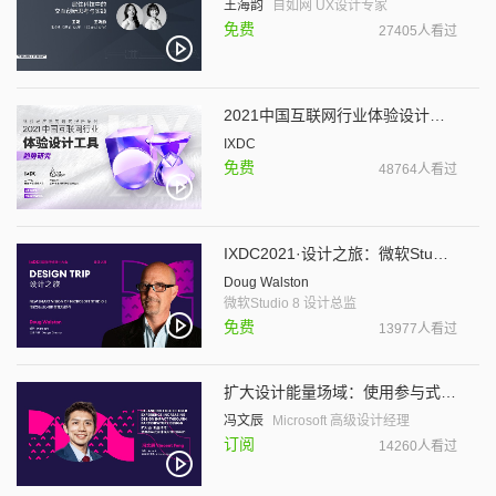
王海韵
自如网 UX设计专家
免费
27405人看过
2021中国互联网行业体验设计工具趋势研究
IXDC
免费
48764人看过
IXDC2021·设计之旅：微软Studio 8的智能新视界
Doug Walston
微软Studio 8 设计总监
免费
13977人看过
扩大设计能量场域：使用参与式设计提升设计影响力
冯文辰
Microsoft 高级设计经理
订阅
14260人看过