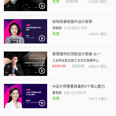
免费
直播回看
27468人看过
如何改善和提升设计效率
李国明
58 视觉设计专家
免费
19584人看过
智慧城市的顶层设计思维-从一个在线文档说起
工业和信息化部工业文化发展中心
¥169.00
直播回看
26863人看过
AI设计师需要具备的3个核心能力
翟莉莉
百度 设计架构师
免费
23571人看过