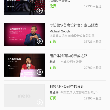
Adobe创意盛会
免费
17330人看过
专访微软首席设计官：走出舒适圈才能成为领导型设计师
Michael Gough
微软美国总部 首席设计官兼副总裁
订阅
33726人看过
用户体验团队的养成之路
林敏
广州美术学院 教授
订阅
29769人看过
科技创业公司中的设计
吴卓浩
创新工场 人工智能工程院VP
订阅
19395人看过