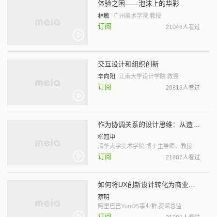
体验之困——泡沫上的华彩
林敏
广州美术学院 教授
订阅
21046人看过
交互设计和组织创新
辛向阳
江南大学设计学院 教授
订阅
20818人看过
作为协调关系的设计思维：从造物到谋事
柳冠中
清华大学美术学院 博士生导师、教授
订阅
21887人看过
如何将UX创新设计转化为商业价值
蔡明
阿里巴巴YunOS事业群 资深总监