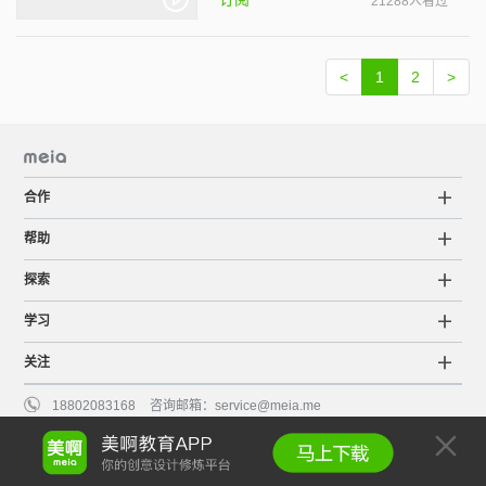
订阅
21288人看过
<
1
2
>
合作
帮助
探索
学习
关注
18802083168
咨询邮箱：
service@meia.me
粤ICP备15063798号
©2015-2022 Meia版权所有
服务条款
知识产权