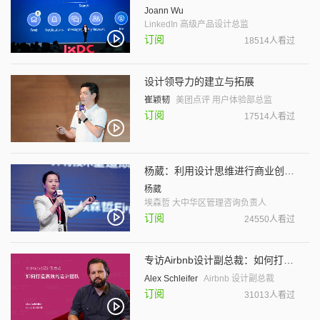
Joann Wu
LinkedIn 高级产品设计总监
订阅
18514人看过
设计领导力的建立与拓展
崔颖韧
美团点评 用户体验部总监
订阅
17514人看过
杨葳：利用设计思维进行商业创新 驱动组织与业务变革
杨葳
埃森哲 大中华区管理咨询负责人
订阅
24550人看过
专访Airbnb设计副总裁：如何打造高效的设计团队
Alex Schleifer
Airbnb 设计副总裁
订阅
31013人看过