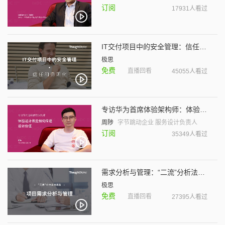
订阅
17931人看过
IT交付项目中的安全管理：信任和透明化
极思
免费
直播回看
45055人看过
专访华为首席体验架构师：体验设计师应如何传递设计价值
周陟
字节跳动企业 服务设计负责人
订阅
35349人看过
需求分析与管理：“二流”分析法和实践
极思
免费
直播回看
27395人看过