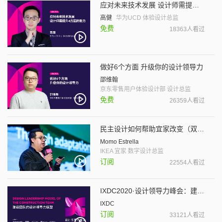
应对未来技术发展 设计师需提升4方面的能力
高健
华为UCD 体验设计总监
免费
18363人看过
做好6个方面 升级你的设计领导力
邵维翰
京东零售用户体验设计部 设计总监
免费
26359人看过
民主设计如何帮助宜家改变（双语字幕）
Momo Estrella
IKEA 宜家 数字设计总监
订阅
22554人看过
IXDC2020·设计领导力峰会：建设团队的设计领导力模型
IXDC
订阅
33121人看过