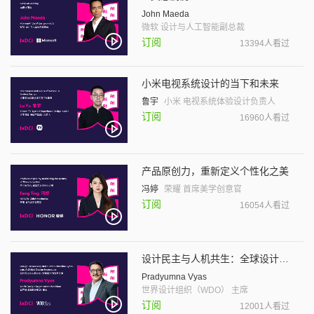
John Maeda
微软 设计与人工智能副总裁
订阅
13394人看过
小米电视系统设计的当下和未来
鲁宇
小米 电视系统体验设计负责人
订阅
16960人看过
产品原创力，重新定义个性化之美
冯婷
荣耀 首席美学创意官
订阅
16054人看过
设计民主与人机共生：全球设计的当务之急
Pradyumna Vyas
世界设计组织（WDO） 主席
订阅
12001人看过