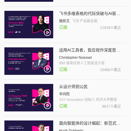
飞书多维表格的代际突破与AI驱动创新
施凯文
飞书 产品副总裁
订阅
11939人看过
运用AI工具者，皆应视作深度思考者
Christopher Noessel
IBM 首席应用人工智能设计官
订阅
10480人看过
从设计师到公民
辛向阳
XXY Innovation 创始人 同济大学教授
订阅
9627人看过
面向智能体的设计崛起：新范式探索
Hugh Dubberly