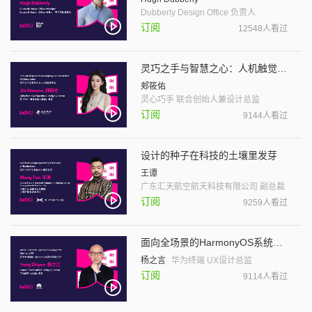
Dubberly Design Office 负责人
订阅
12548人看过
灵巧之手与智慧之心：人机触觉革命
郏筱佑
灵心巧手 联合创始人兼设计总监
订阅
9144人看过
设计的种子在科技的土壤里发芽
王谭
广东汇天航空航天科技有限公司 副总裁
订阅
9259人看过
面向全场景的HarmonyOS系统体验设计
杨之言
华为终端 UX设计总监
订阅
9114人看过