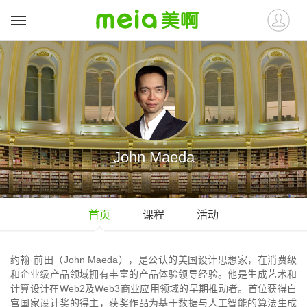
John Maeda
首页
课程
活动
约翰·前田（John Maeda），是公认的美国设计思想家，在消费级
和企业级产品领域拥有丰富的产品体验领导经验。他是生成艺术和
计算设计在Web2及Web3商业应用领域的早期推动者。首位获得白
宫国家设计奖的得主，获奖作品为基于数据与人工智能的算法生成