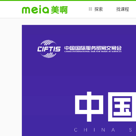
##
##
探索
找课程