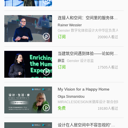
连接人和空间：空间里的服务体验设计（双语字幕）
Rainer Wessler
Gensler 数字化体验设计大中华区负责人
订阅
20090人看过
当建筑空间遇到体验——论如何重塑未来的城市空间
薛芸
Gensler 设计总监
订阅
17505人看过
My Vision for a Happy Home
Olga Sismanidou
MIRACLESDESIGN米骆库设计 联合创始人
免费
19180人看过
设计在人居空间中不容忽视的“软作用”