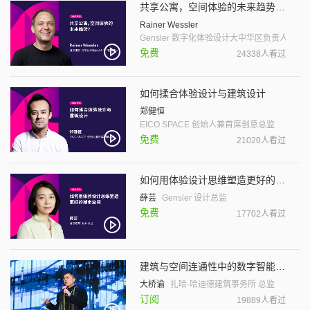
共享公寓，空间体验的未来趋势？（中文字幕）
Rainer Wessler
Gensler 数字化体验设计大中华区负责人
免费
24338人看过
如何揉合体验设计与建筑设计
郑健恒
EICO SPACE 创始人兼首席创意总监
免费
21020人看过
如何用体验设计思维塑造更好的城市空间
薛芸
Gensler 设计总监
免费
17702人看过
建筑与空间连通性中的数字智能（双语字幕）
大桥谕
扎哈·哈迪德建筑事务所 总监
订阅
19889人看过