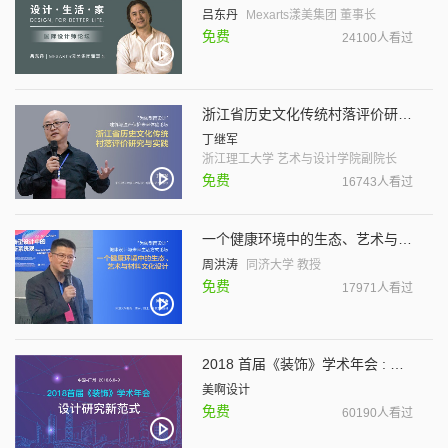
吕东丹
Mexarts漾美集团 董事长
免费
24100人看过
浙江省历史文化传统村落评价研究与实践
丁继军
浙江理工大学 艺术与设计学院副院长
免费
16743人看过
一个健康环境中的生态、艺术与材料文化设计
周洪涛
同济大学 教授
免费
17971人看过
2018 首届《装饰》学术年会 : 设计研究新范式
美啊设计
免费
60190人看过