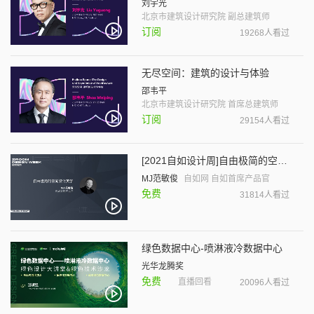
刘宇光
北京市建筑设计研究院 副总建筑师
订阅
19268人看过
无尽空间：建筑的设计与体验
邵韦平
北京市建筑设计研究院 首席总建筑师
订阅
29154人看过
[2021自如设计周]自由极简的空间设计美学
MJ范敏俊
自如网 自如首席产品官
免费
31814人看过
绿色数据中心-喷淋液冷数据中心
光华龙腾奖
免费
直播回看
20096人看过