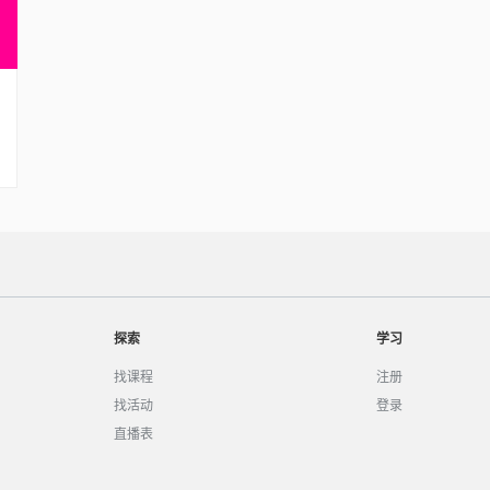
探索
学习
找课程
注册
找活动
登录
直播表