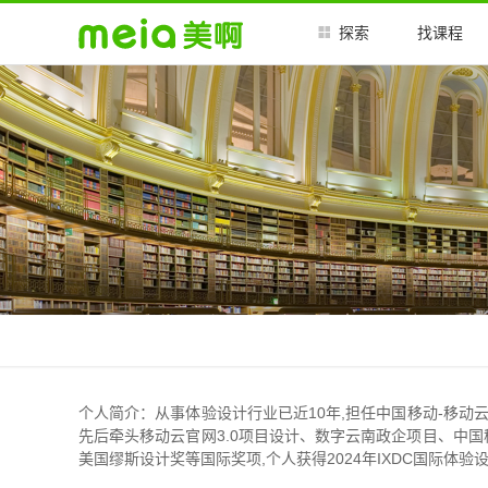
探索
找课程
个人简介：从事体验设计行业已近10年,担任中国移动-移动
先后牵头移动云官网3.0项目设计、数字云南政企项目、中
美国缪斯设计奖等国际奖项,个人获得2024年IXDC国际体