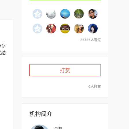
25725人看过
心存
联结
打赏
0人打赏
机构简介
邵娜