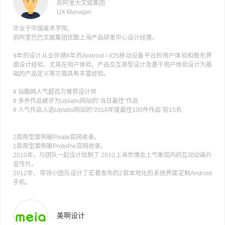
前阿里大文娱集团
UX Manager
毕业于中国美术学院。
前阿里巴巴文娱集团优酷上海产品研发中心设计经理。
9年的设计从业伴随6年的Android / iOS移动设备平台的用户体验和图形界
面设计经验。尤其在用户体验，产品交互原型设计及基于用户体验设计为基
础的产品定义等方面具有丰富经验。
# 站酷网人气超百万推荐设计师
# 多件作品被评为Uplabs网站的“当日最佳”作品
# 人气作品入选Uplabs网站的“2016年度最佳100件作品”前15名
2款原型案例被Pixate官网收录。
1款原型案例被ProtoPie官网收录。
2010年，与团队一起设计绘制了 2010上海世博会上气象馆内的互动动画片
宣传片。
2012年，带领小团队设计了宏碁发布的2款本地化的系统界面定制Android
手机。
美啊设计