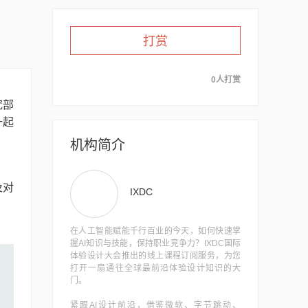
打赏
0人打赏
究部
一起
机构简介
及对
IXDC
在人工智能赋能千行百业的今天，如何快速掌
握AI知识与技能，保持职业竞争力？IXDC国际
体验设计大会推出的线上课程订阅服务，为您
打开一扇通往全球最前沿体验设计知识的大
门。
紧跟AI设计前沿，借鉴微软、字节跳动、