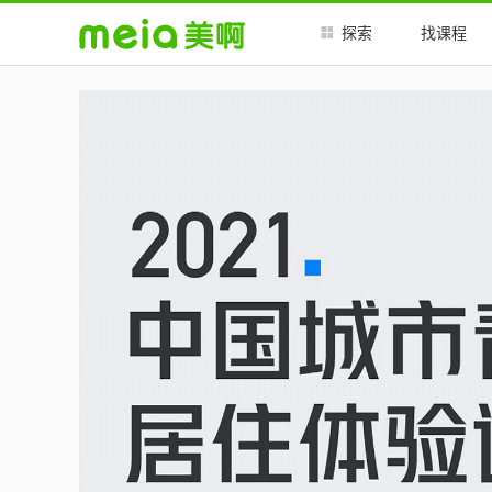
##
##
探索
找课程