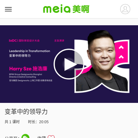
##
##
变革中的领导力
共
1
课时
时长：20:05