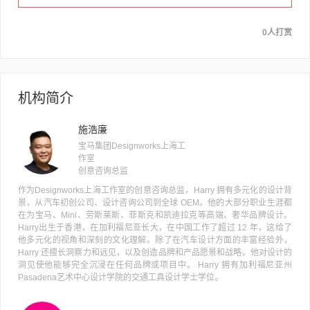
0人打赏
机构简介
施浩廉
宝马集团Designworks上海工
作室
创意咨询总监
作为Designworks上海工作室的创意咨询总监，Harry 拥有多元化的设计背
景，从汽车初创公司、设计咨询公司到全球 OEM。他的大部分职业生涯都
在为宝马、Mini、劳斯莱斯、菲斯克和凯迪拉克等高端、奢华品牌设计。
Harry出生于香港，在加利福尼亚长大，在中国工作了超过 12 年，这给了
他多元化的视角和深刻的文化理解。除了在汽车设计方面的丰富经验外，
Harry 还擅长洞察力和远见，以及创造品牌和产品愿景和战略。他对设计的
洞见使他能够完全沉浸在任何品牌或项目中。 Harry 拥有加利福尼亚州
Pasadena艺术中心设计学院的交通工具设计学士学位。