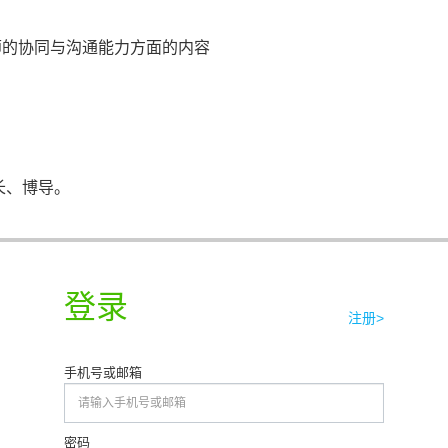
师的协同与沟通能力方面的内容
长、博导。
登录
注册>
与设计学院设计学终身教授
手机号或邮箱
文化部职称评审专家，享受国务院津贴
密码