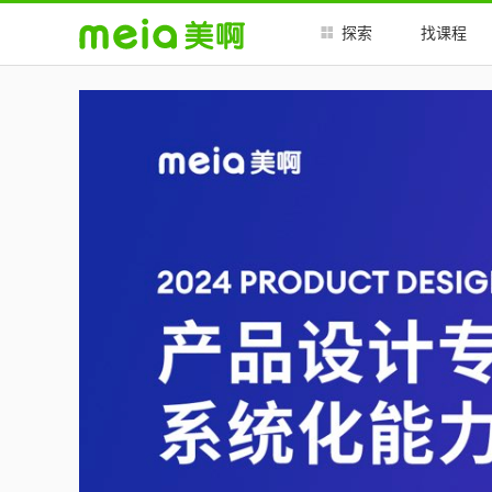
##
##
探索
找课程