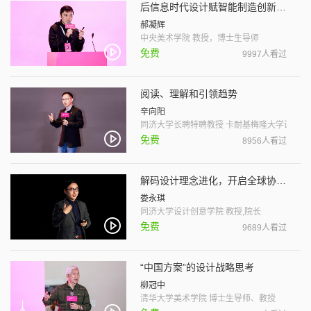
后信息时代设计赋智能制造创新发展路径
郝凝辉
中央美术学院 教授，博士生导师
免费
9997人看过
阅读、理解和引领趋势
辛向阳
同济大学长聘特聘教授 卡耐基梅隆大学设计哲
免费
8956人看过
解码设计理念进化，开启全球协作新局
娄永琪
同济大学设计创意学院 教授,院长
免费
9689人看过
“中国方案”的设计战略思考
柳冠中
清华大学美术学院 博士生导师、教授