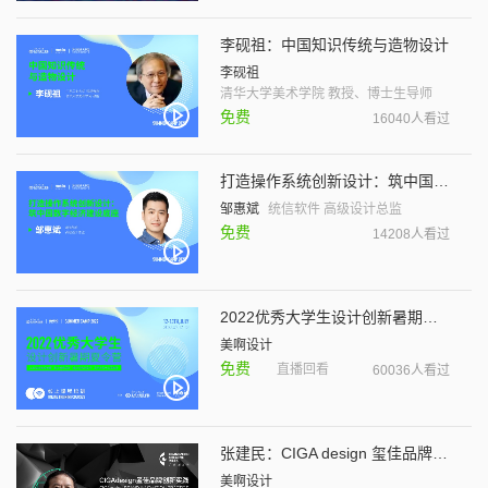
李砚祖：中国知识传统与造物设计
李砚祖
清华大学美术学院 教授、博士生导师
免费
16040人看过
打造操作系统创新设计：筑中国数字经济建设底座
邹惠斌
统信软件 高级设计总监
免费
14208人看过
2022优秀大学生设计创新暑期夏令营线上课程培训
美啊设计
免费
直播回看
60036人看过
张建民：CIGA design 玺佳品牌创新实践
美啊设计