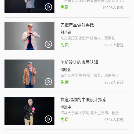
广汽研究院 副院长兼概念与造型设计中心主任
免费
10208人看过
先把产品做对再做
刘诗锋
东方麦田工业设计 创始人、董事长
免费
9951人看过
创新设计的底层认知
何晓佑
南京艺术学院 教授、博导、原副院长
免费
8958人看过
换道超越的中国设计探索
柳冠中
清华大学美术学院 博士生导师、教授
免费
9584人看过