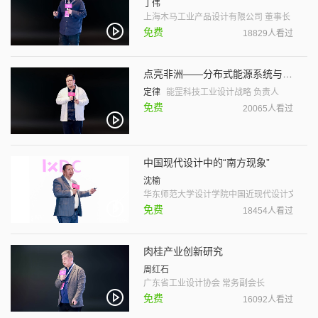
丁伟
上海木马工业产品设计有限公司 董事长
免费
18829人看过
点亮非洲——分布式能源系统与直流产品生态
定律
能罡科技工业设计战略 负责人
免费
20065人看过
中国现代设计中的“南方现象”
沈榆
华东师范大学设计学院中国近现代设计文献研究
免费
18454人看过
肉桂产业创新研究
周红石
广东省工业设计协会 常务副会长
免费
16092人看过