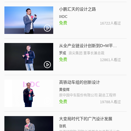
小鹏汇天的设计之路
IXDC
免费
16722人看过
从全产业链设计创新到D+M平台打造
罗成
浪尖集团 董事长兼总裁
免费
12861人看过
高铁动车组的创新设计
黄俊辉
原中国中车股份有限公司 副总工程师
免费
19788人看过
大变局时代下的广汽设计发展
张帆