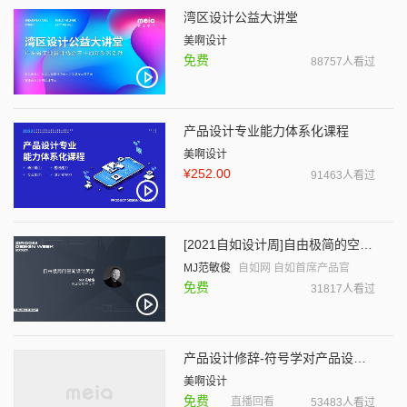
湾区设计公益大讲堂
美啊设计
免费
88757人看过
产品设计专业能力体系化课程
美啊设计
¥252.00
91463人看过
[2021自如设计周]自由极简的空间设计美学
MJ范敏俊
自如网 自如首席产品官
免费
31817人看过
产品设计修辞-符号学对产品设计的解释系列讲座
美啊设计
免费
直播回看
53483人看过