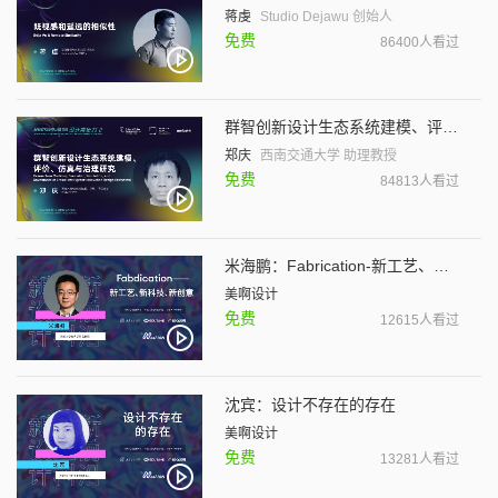
蒋虔
Studio Dejawu 创始人
免费
86400人看过
群智创新设计生态系统建模、评价、仿真与治理研究
郑庆
西南交通大学 助理教授
免费
84813人看过
米海鹏：Fabrication-新工艺、新科技、新创意
美啊设计
免费
12615人看过
沈宾：设计不存在的存在
美啊设计
免费
13281人看过