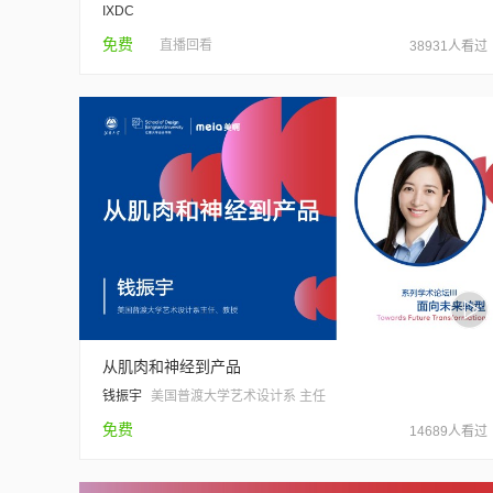
IXDC
免费
直播回看
38931人看过
从肌肉和神经到产品
钱振宇
美国普渡大学艺术设计系 主任
免费
14689人看过