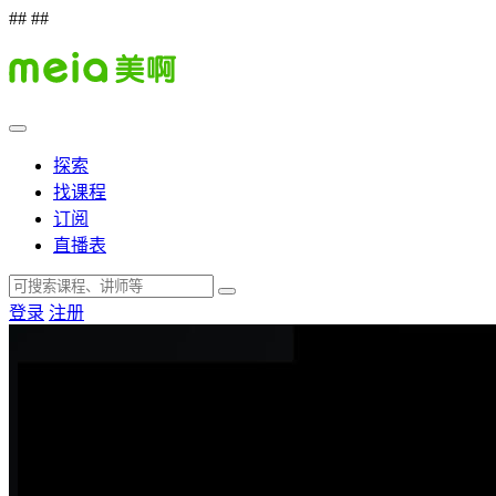
##
##
探索
找课程
订阅
直播表
登录
注册