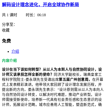
解码设计理念进化，开启全球协作新局
共
1
课时
时长：06:18
分享至：
收藏
免费
介绍
内容介绍
设计在当下该如何转型？从以人为本到人与自然
协同设计
，设
计师又该承担怎样全新的使命
？
同济大学副校长，瑞典皇家工
程科学院院士-娄永琪先生受邀出席
第五届广州创意周，
在开幕
式上发表精彩演讲。他带领大家回顾了设计理念发展历程，并
提出新的方向，娄永琪先生表示：“设计原则需从以人为本向人
与自然协同设计转变，以解决时代难题，推动产业转型。设计
师需接受新使命，培养新一代具有社会责任感和生态意识的设
计师，拓展设计范畴。城市应善用人工智能，塑造新范式，确